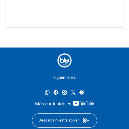
Síguenos en:
whatsapp
facebook
instagram
twitter
google
youtube-
Más contenido en
footer
Descarga nuestra app en