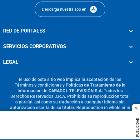
Descarga nuestra app en
RED DE PORTALES
SERVICIOS CORPORATIVOS
LEGAL
El uso de este sitio web implica la aceptación de los
Términos y condiciones
y
Políticas de Tratamiento de la
Información
de
CARACOL TELEVISIÓN S.A.
Todos los
Derechos Reservados D.R.A. Prohibida su reproducción total
o parcial, así como su traducción a cualquier idioma sin
autorización escrita de su titular. Reproduction in whole or in
c
part, or translation without written permission is prohibited.
All rights reserved 2025.
PUBLICIDAD
MIEMBRO DE: