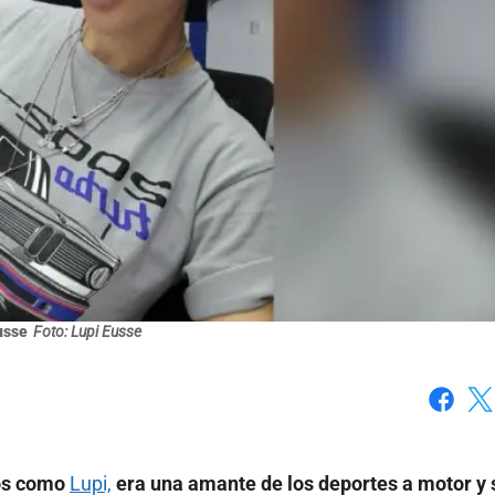
usse
Foto: Lupi Eusse
Faceboo
X
dos como
Lupi,
era una amante de los deportes a motor y 