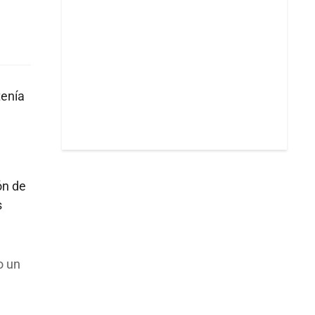
tenía
ón de
s
o un