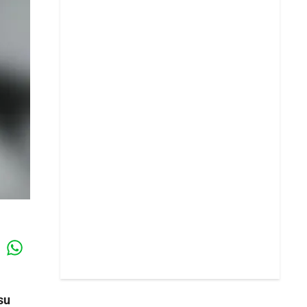
Whatsapp
k
su