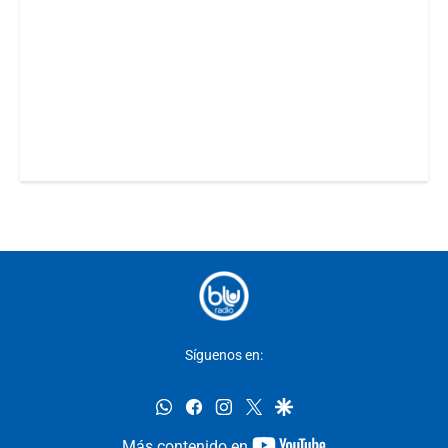
Síguenos en:
whatsapp
facebook
instagram
twitter
google
youtube-
Más contenido en