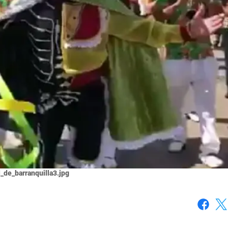
l_de_barranquilla3.jpg
Faceboo
X