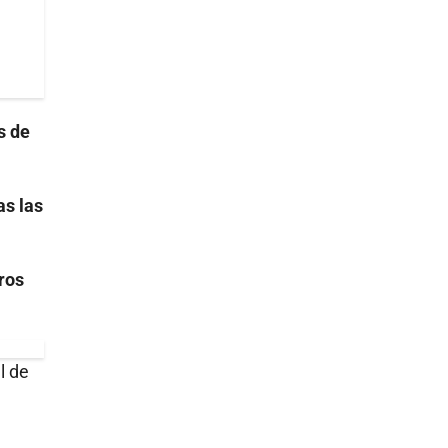
s de
s las
ros
l de