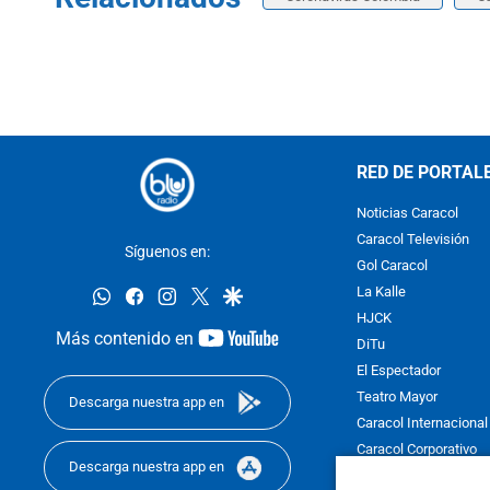
RED DE PORTAL
Noticias Caracol
Caracol Televisión
Síguenos en:
Gol Caracol
whatsapp
facebook
instagram
twitter
google
La Kalle
HJCK
youtube-
Más contenido en
DiTu
footer
El Espectador
Teatro Mayor
Descarga nuestra app en
Caracol Internacional
Caracol Corporativo
Descarga nuestra app en
Caracol Next