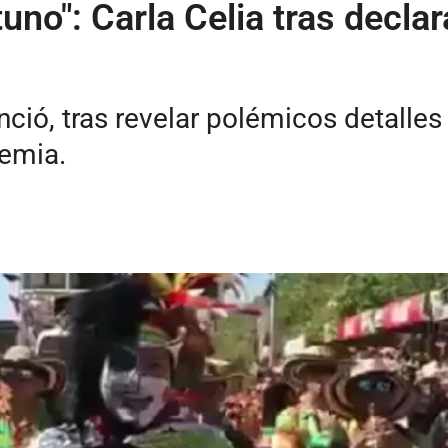
uno": Carla Celia tras decla
unció, tras revelar polémicos detalle
demia.