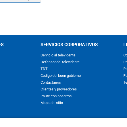
ES
SERVICIOS CORPORATIVOS
L
Servicio al televidente
Co
Defensor del televidente
Re
TDT
Po
Código del buen gobierno
Po
Contáctanos
Té
Clientes y proveedores
Paute con nosotros
Mapa del sitio