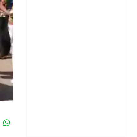
Whatsapp
k