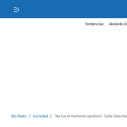
Tendencias:
Abelardo D
/
/
Blu Radio
Sociedad
"No fue el momento oportuno": Carla Celia tr