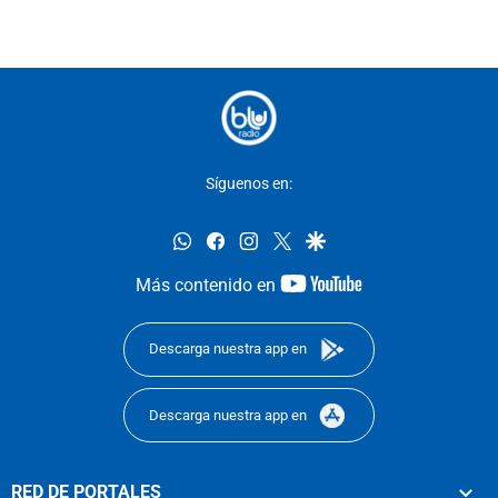
Síguenos en:
whatsapp
facebook
instagram
twitter
google
youtube-
Más contenido en
footer
Descarga nuestra app en
Descarga nuestra app en
RED DE PORTALES