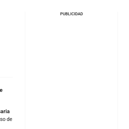
PUBLICIDAD
 e
saria
eso de