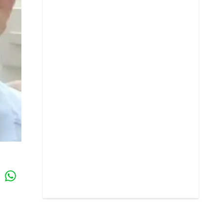
Whatsapp
k