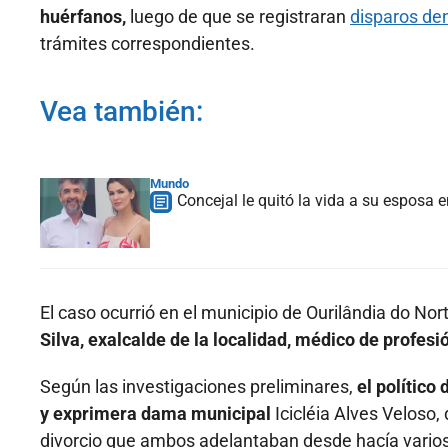
huérfanos,
luego de que se registraran
disparos den
trámites correspondientes.
Vea también:
Mundo
Concejal le quitó la vida a su esposa
El caso ocurrió en el municipio de Ourilândia do Nor
Silva, exalcalde de la localidad, médico de profes
Según las investigaciones preliminares,
el político
y exprimera dama municipal
Icicléia Alves Veloso,
divorcio que ambos adelantaban desde hacía vario