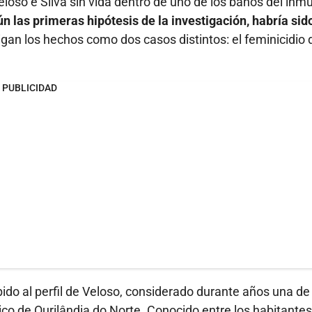
eloso e Silva sin vida dentro de uno de los baños del inm
n las primeras hipótesis de la investigación, habría sid
gan los hechos como dos casos distintos: el feminicidio 
PUBLICIDAD
bido al perfil de Veloso, considerado durante años una de
o de Ourilândia do Norte. Conocido entre los habitantes