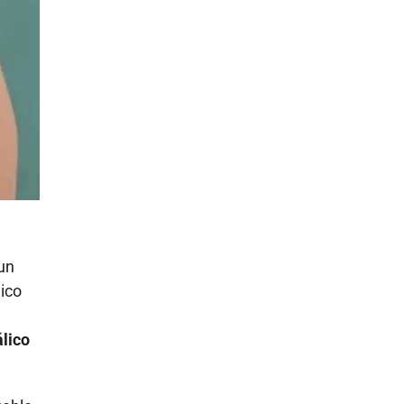
un
ico
álico