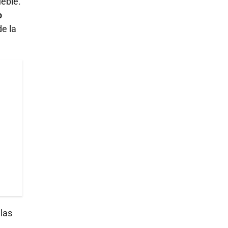
ueble.
o
de la
 las