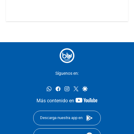
Síguenos en:
whatsapp
facebook
instagram
twitter
google
youtube-
Más contenido en
footer
Descarga nuestra app en