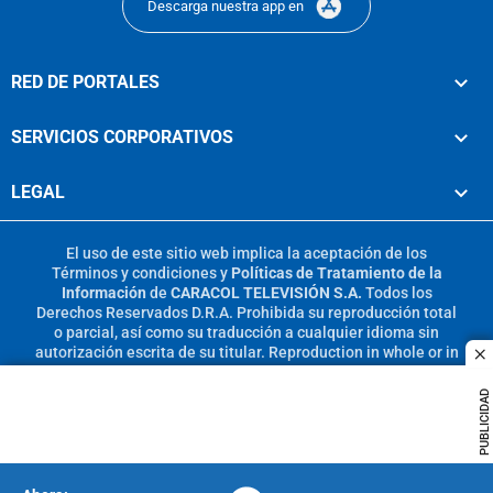
Descarga nuestra app en
RED DE PORTALES
SERVICIOS CORPORATIVOS
LEGAL
El uso de este sitio web implica la aceptación de los
Términos y condiciones
y
Políticas de Tratamiento de la
Información
de
CARACOL TELEVISIÓN S.A.
Todos los
Derechos Reservados D.R.A. Prohibida su reproducción total
o parcial, así como su traducción a cualquier idioma sin
autorización escrita de su titular. Reproduction in whole or in
c
part, or translation without written permission is prohibited.
All rights reserved 2025.
PUBLICIDAD
MIEMBRO DE: