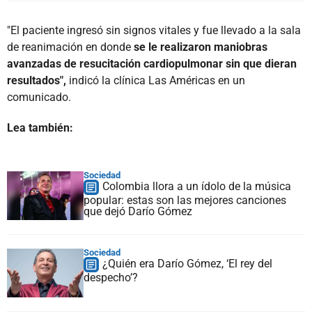
"El paciente ingresó sin signos vitales y fue llevado a la sala
de reanimación en donde
se le realizaron maniobras
avanzadas de resucitación cardiopulmonar sin que dieran
resultados",
indicó la clínica Las Américas en un
comunicado.
Lea también:
Sociedad
Colombia llora a un ídolo de la música
popular: estas son las mejores canciones
que dejó Darío Gómez
Sociedad
¿Quién era Darío Gómez, ‘El rey del
despecho’?