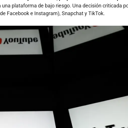
la una plataforma de bajo riesgo. Una decisión criticada p
 de Facebook e Instagram), Snapchat y TikTok.