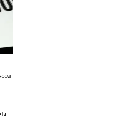
vocar
 la