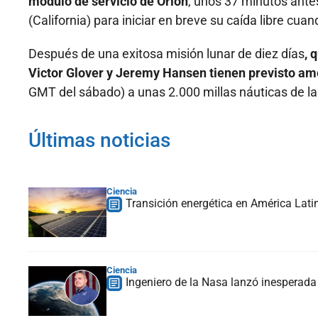
módulo de servicio de Orión
, unos 37 minutos antes
(California) para iniciar en breve su caída libre cua
Después de una exitosa misión lunar de diez días
, 
Victor Glover y Jeremy Hansen tienen previsto ame
GMT del sábado) a unas 2.000 millas náuticas de la
Últimas noticias
Ciencia
Transición energética en América Lati
Ciencia
Ingeniero de la Nasa lanzó inesperada