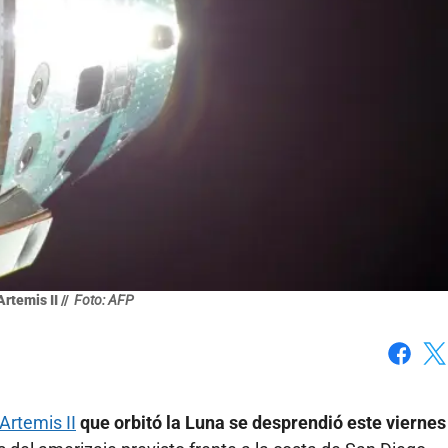
rtemis II //
Foto: AFP
Faceboo
X
Artemis II
que orbitó la Luna se desprendió este viernes