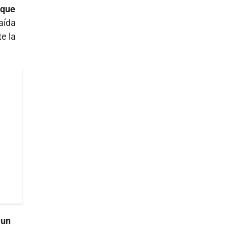
nque
caída
e la
 un