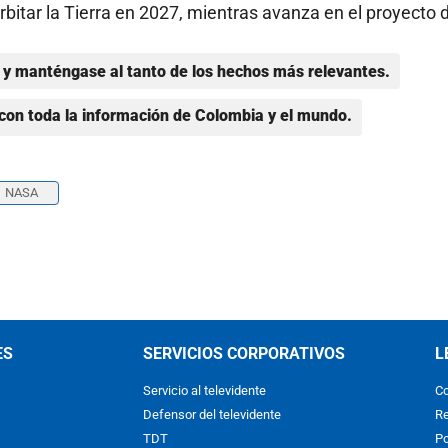
rbitar la Tierra en 2027, mientras avanza en el proyecto 
y manténgase al tanto de los hechos más relevantes.
con toda la información de Colombia y el mundo.
NASA
ES
SERVICIOS CORPORATIVOS
L
Servicio al televidente
Co
Defensor del televidente
Re
TDT
Po