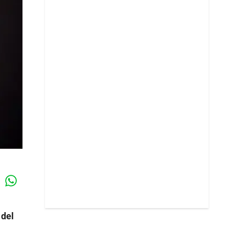
Whatsapp
k
 del