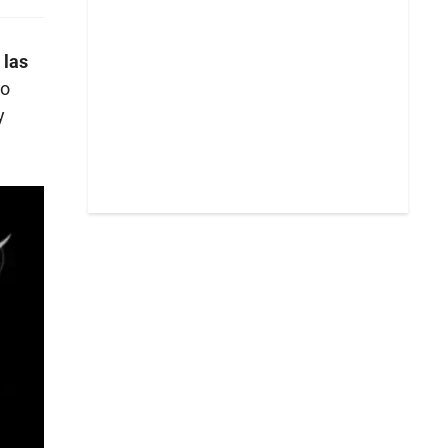
 las
to
y