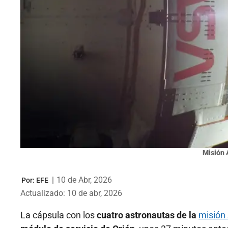
Misión A
|
10 de Abr, 2026
Por:
EFE
Actualizado: 10 de abr, 2026
La cápsula con los
cuatro astronautas de la
misión 