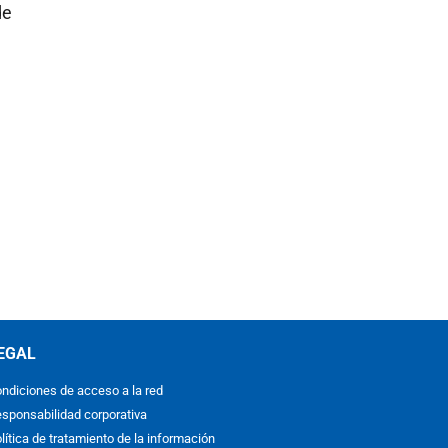
de
EGAL
ndiciones de acceso a la red
sponsabilidad corporativa
lítica de tratamiento de la información