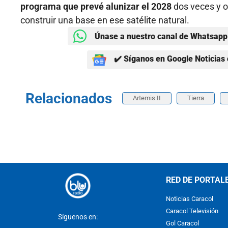
programa que prevé alunizar el 2028
dos veces y o
construir una base en ese satélite natural.
Únase a nuestro canal de Whatsapp 
✔️ Síganos en Google Noticias 
Relacionados
Artemis II
Tierra
RED DE PORTAL
Noticias Caracol
Caracol Televisión
Síguenos en:
Gol Caracol