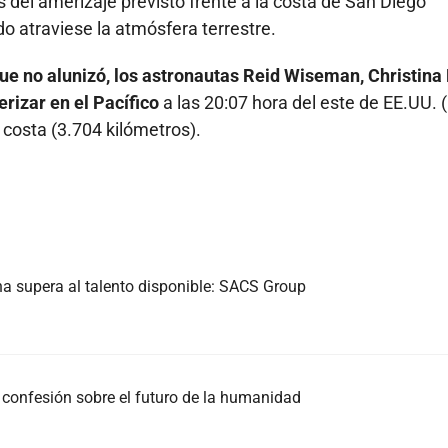
 del amerizaje previsto frente a la costa de San Diego
ndo atraviese la atmósfera terrestre.
que no alunizó, los astronautas Reid Wiseman, Christina
rizar en el Pacífico
a las 20:07 hora del este de EE.UU. 
 costa (3.704 kilómetros).
na supera al talento disponible: SACS Group
 confesión sobre el futuro de la humanidad