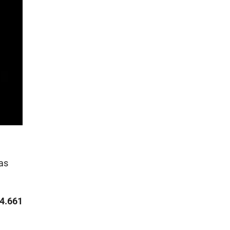
as
24.661