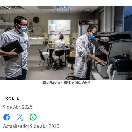
Blu Radio - EFE
Foto: AFP
Por:
EFE
9 de Abr, 2025
Whatsapp
Facebook
X
Actualizado: 9 de abr, 2025