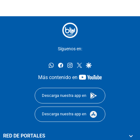
Síguenos en:
whatsapp
facebook
instagram
twitter
google
youtube-
Más contenido en
footer
Descarga nuestra app en
Descarga nuestra app en
RED DE PORTALES