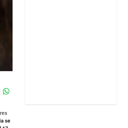
Whatsapp
k
res
a se