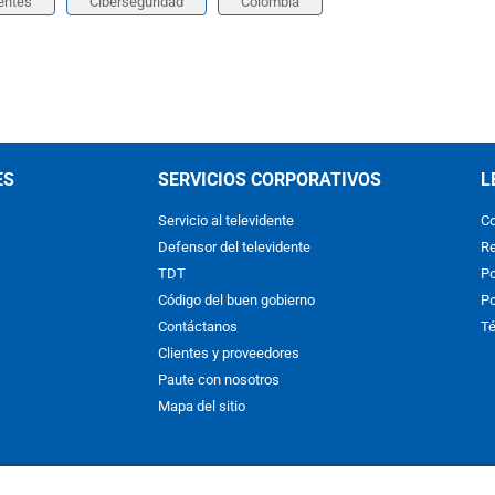
entes
Ciberseguridad
Colombia
ES
SERVICIOS CORPORATIVOS
L
Servicio al televidente
Co
Defensor del televidente
Re
TDT
Po
Código del buen gobierno
Po
Contáctanos
Té
Clientes y proveedores
Paute con nosotros
Mapa del sitio