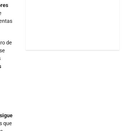
ores
e
ientas
tro de
ase
s
s
 sigue
es que