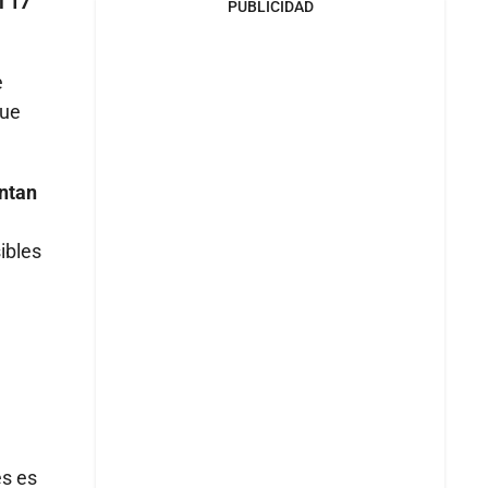
l 17
PUBLICIDAD
e
que
entan
ibles
n
es es