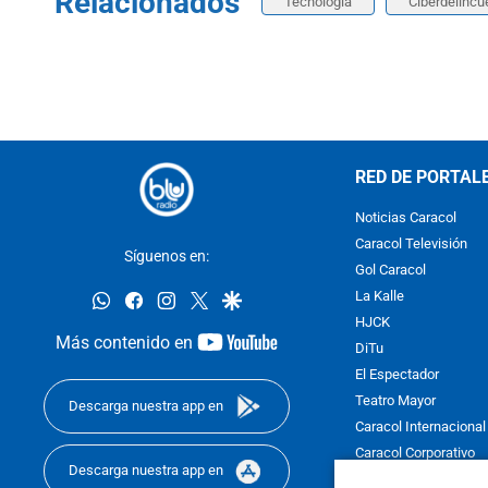
Relacionados
Tecnología
Ciberdelincu
RED DE PORTAL
Noticias Caracol
Caracol Televisión
Síguenos en:
Gol Caracol
whatsapp
facebook
instagram
twitter
google
La Kalle
HJCK
youtube-
Más contenido en
DiTu
footer
El Espectador
Teatro Mayor
Descarga nuestra app en
Caracol Internacional
Caracol Corporativo
Descarga nuestra app en
Caracol Next