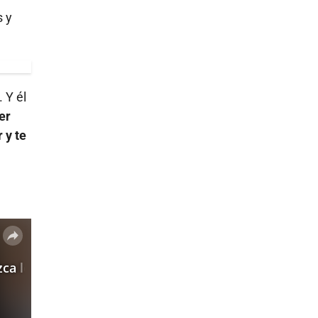
s y
 Y él
er
 y te