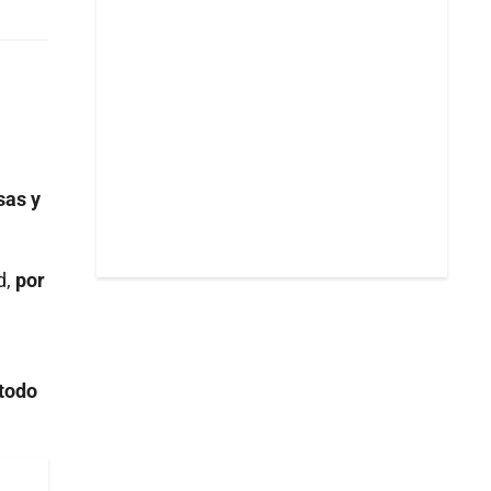
sas y
d,
por
todo