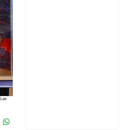
 Las
Whatsapp
k