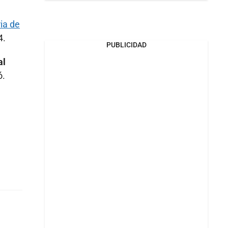
ria de
4.
PUBLICIDAD
al
ó.