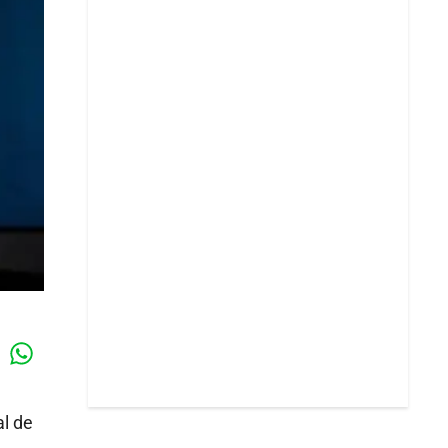
Whatsapp
k
al de