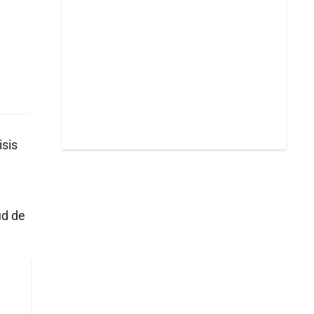
isis
ud de