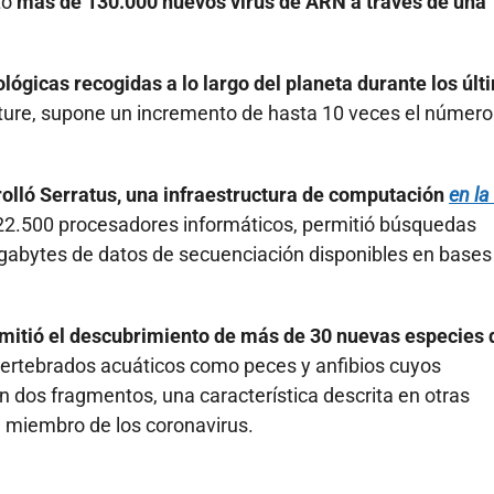
to
más de 130.000 nuevos virus de ARN a través de una
lógicas recogidas a lo largo del planeta durante los últ
 Nature, supone un incremento de hasta 10 veces el número
rrolló Serratus, una infraestructura de computación
en la
22.500 procesadores informáticos, permitió búsquedas
igabytes de datos de secuenciación disponibles en bases
permitió el descubrimiento de más de 30 nuevas especies 
vertebrados acuáticos como peces y anfibios cuyos
dos fragmentos, una característica descrita en otras
n miembro de los coronavirus.