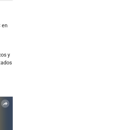
n
C en
cos y
stados