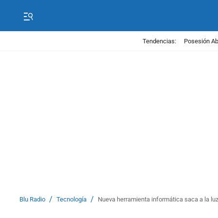
Tendencias:
Posesión Abe
/
/
Blu Radio
Tecnología
Nueva herramienta informática saca a la lu