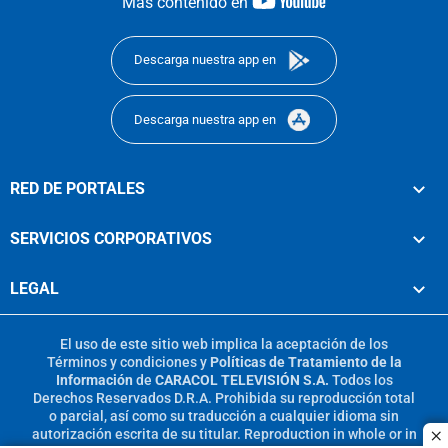
youtube-
Más contenido en
footer
Descarga nuestra app en
Descarga nuestra app en
RED DE PORTALES
SERVICIOS CORPORATIVOS
LEGAL
El uso de este sitio web implica la aceptación de los
Términos y condiciones
y
Políticas de Tratamiento de la
Información
de
CARACOL TELEVISIÓN S.A.
Todos los
Derechos Reservados D.R.A. Prohibida su reproducción total
o parcial, así como su traducción a cualquier idioma sin
autorización escrita de su titular. Reproduction in whole or in
c