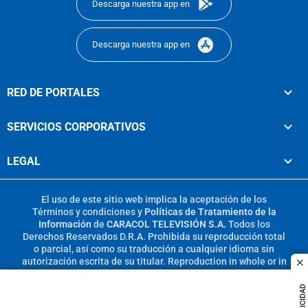
Descarga nuestra app en
Descarga nuestra app en
RED DE PORTALES
SERVICIOS CORPORATIVOS
LEGAL
El uso de este sitio web implica la aceptación de los
Términos y condiciones
y
Políticas de Tratamiento de la
Información
de
CARACOL TELEVISIÓN S.A.
Todos los
Derechos Reservados D.R.A. Prohibida su reproducción total
o parcial, así como su traducción a cualquier idioma sin
autorización escrita de su titular. Reproduction in whole or in
c
part, or translation without written permission is prohibited.
All rights reserved 2025.
PUBLICIDAD