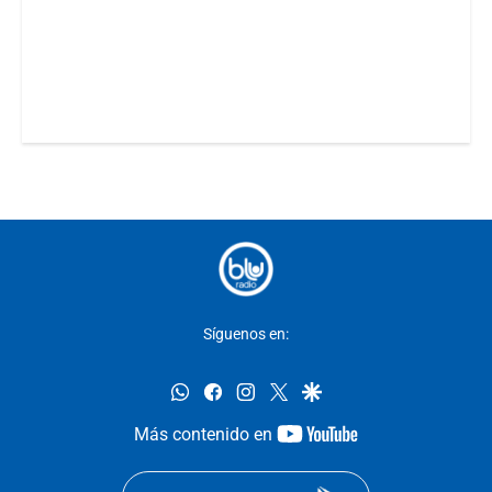
Síguenos en:
whatsapp
facebook
instagram
twitter
google
youtube-
Más contenido en
footer