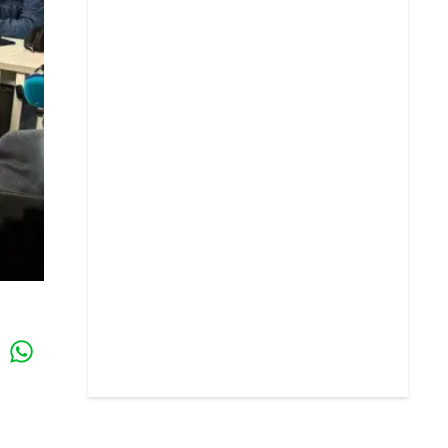
Whatsapp
k