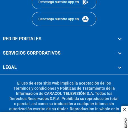
Descarga nuestra app en
Descarga nuestra app en
RED DE PORTALES
SERVICIOS CORPORATIVOS
LEGAL
El uso de este sitio web implica la aceptación de los
Términos y condiciones
y
Políticas de Tratamiento de la
Información
de
CARACOL TELEVISIÓN S.A.
Todos los
Derechos Reservados D.R.A. Prohibida su reproducción total
o parcial, así como su traducción a cualquier idioma sin
autorización escrita de su titular. Reproduction in whole or in
c
part, or translation without written permission is prohibited.
All rights reserved 2025.
PUBLICIDAD