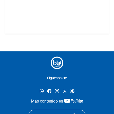
Síguenos en:
whatsapp
facebook
instagram
twitter
google
youtube-
Más contenido en
footer