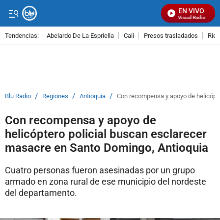
EN VIVO
Señal Visual Radio
Tendencias:
Abelardo De La Espriella
Cali
Presos trasladados
Rie
PUBLICIDAD
/
/
/
Blu Radio
Regiones
Antioquia
Con recompensa y apoyo de helicópte
Con recompensa y apoyo de
helicóptero policial buscan esclarecer
masacre en Santo Domingo, Antioquia
Cuatro personas fueron asesinadas por un grupo
armado en zona rural de ese municipio del nordeste
del departamento.