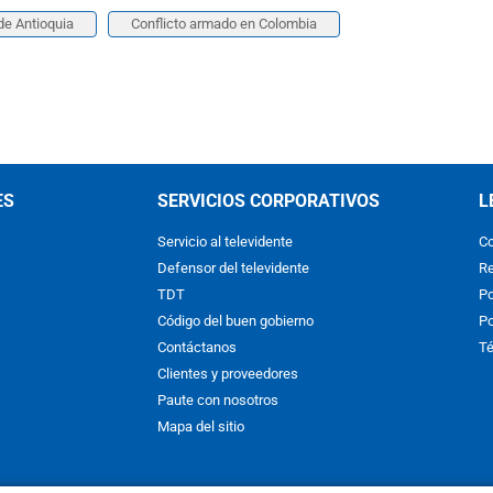
de Antioquia
Conflicto armado en Colombia
ES
SERVICIOS CORPORATIVOS
L
Servicio al televidente
Co
Defensor del televidente
Re
TDT
Po
Código del buen gobierno
Po
Contáctanos
Té
Clientes y proveedores
Paute con nosotros
Mapa del sitio