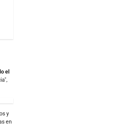
o el
ia",
os y
as en