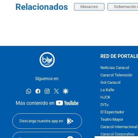
Relacionados
Masacres
Gobernación 
RED DE PORTAL
Noticias Caracol
Caracol Televisión
Síguenos en:
Gol Caracol
whatsapp
facebook
instagram
twitter
google
La Kalle
HJCK
youtube-
Más contenido en
DiTu
footer
El Espectador
Teatro Mayor
Descarga nuestra app en
Caracol Internacional
Caracol Corporativo