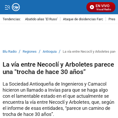
EN VIVO
Señal Visual Radio
Tendencias:
Abatido alias ‘El Ruso’
Ataque de disidencias Farc
Preso
PUBLICIDAD
/
/
/
Blu Radio
Regiones
Antioquia
La vía entre Necoclí y Arboletes par
La vía entre Necoclí y Arboletes parece
una "trocha de hace 30 años”
La Sociedad Antioqueña de Ingenieros y Camacol
hicieron un llamado a Invías para que se haga algo
con el lamentable estado en el que actualmente se
encuentra la vía entre Necoclí y Arboletes, que, según
el informe de esas entidades, “parece un camino de
trocha de hace 30 años”.