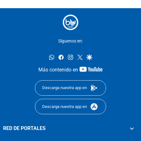
Síguenos en:
whatsapp
facebook
instagram
twitter
google
youtube-
Más contenido en
footer
Descarga nuestra app en
Descarga nuestra app en
RED DE PORTALES