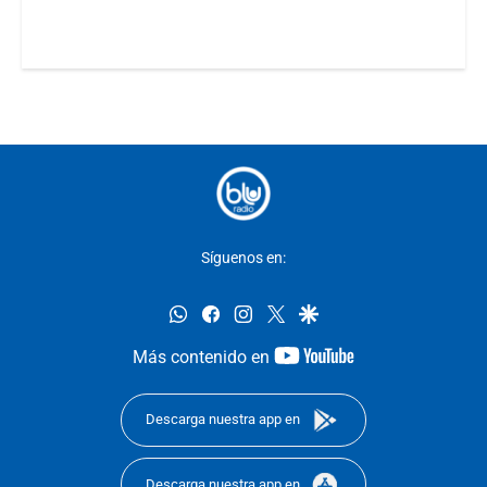
Síguenos en:
whatsapp
facebook
instagram
twitter
google
youtube-
Más contenido en
footer
Descarga nuestra app en
Descarga nuestra app en