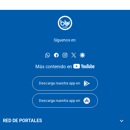
Síguenos en:
whatsapp
facebook
instagram
twitter
google
youtube-
Más contenido en
footer
Descarga nuestra app en
Descarga nuestra app en
RED DE PORTALES