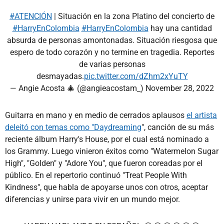
#ATENCIÓN
| Situación en la zona Platino del concierto de
#HarryEnColombia
#HarryEnColombia
hay una cantidad
absurda de personas amontonadas. Situación riesgosa que
espero de todo corazón y no termine en tragedia. Reportes
de varias personas
desmayadas.
pic.twitter.com/dZhm2xYuTY
— Angie Acosta 🎄 (@angieacostam_)
November 28, 2022
Guitarra en mano y en medio de cerrados aplausos
el artista
deleitó con temas como "Daydreaming
", canción de su más
reciente álbum Harry's House, por el cual está nominado a
los Grammy. Luego vinieron éxitos como "Watermelon Sugar
High", "Golden" y "Adore You", que fueron coreadas por el
público. En el repertorio continuó "Treat People With
Kindness", que habla de apoyarse unos con otros, aceptar
diferencias y unirse para vivir en un mundo mejor.