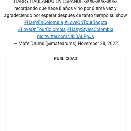
HARRY HABLANDO EN ESPAÑOL 😭😭😭😭😭😭
recordando que hace 8 años vino por última vez y
agradeciendo por esperar después de tanto tiempo su show
#HarryEnColombia
#LoveOnTourBogota
#LoveOnTourColombia
#HarryStylesColombia
pic.twitter.com/Jkl3AuFpJs
— Mafe Drums (@mafedrums)
November 28, 2022
PUBLICIDAD