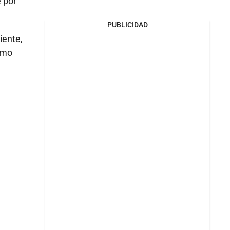
e por
PUBLICIDAD
iente,
ximo