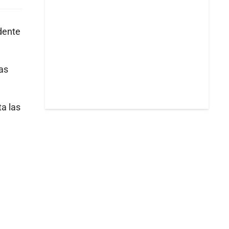
idente
las
ta las