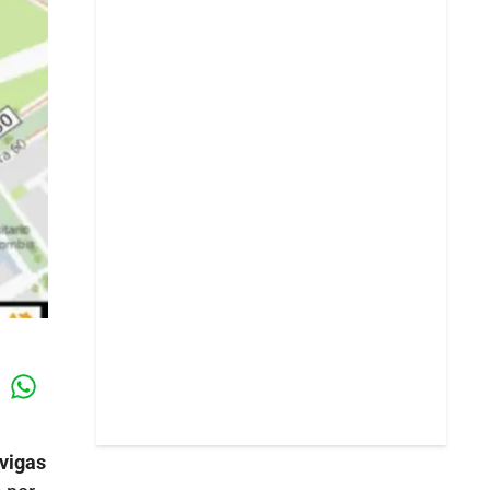
Whatsapp
k
vigas