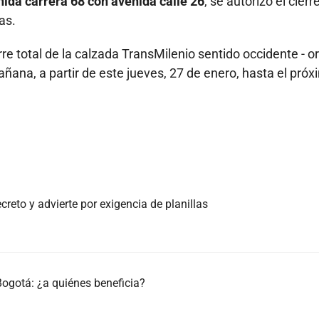
nida carrera 68 con avenida calle 26
, se autorizó el cierr
as.
rre total de la calzada TransMilenio sentido occidente - or
añana, a partir de este jueves, 27 de enero, hasta el pró
reto y advierte por exigencia de planillas
Bogotá: ¿a quiénes beneficia?