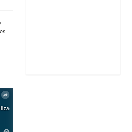
e
os.