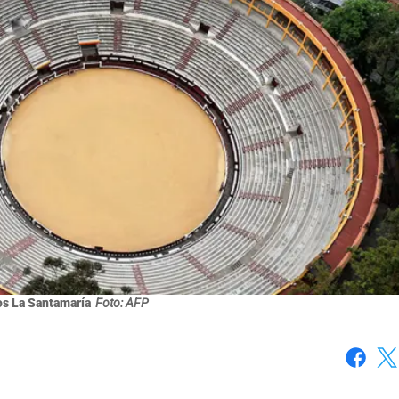
os La Santamaría
Foto: AFP
Faceboo
X