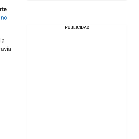
rte
 no
PUBLICIDAD
la
ravía