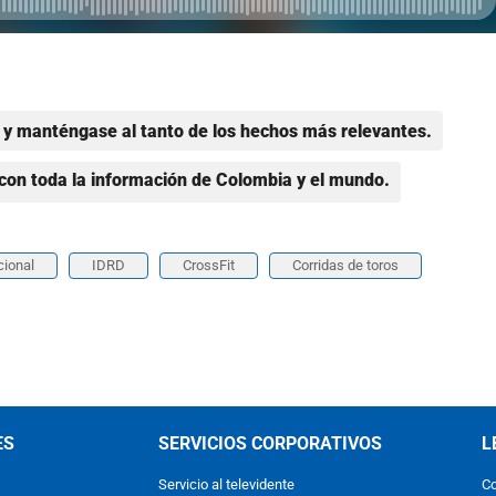
y manténgase al tanto de los hechos más relevantes.
con toda la información de Colombia y el mundo.
cional
IDRD
CrossFit
Corridas de toros
ES
SERVICIOS CORPORATIVOS
L
Servicio al televidente
Co