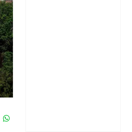
Whatsapp
k