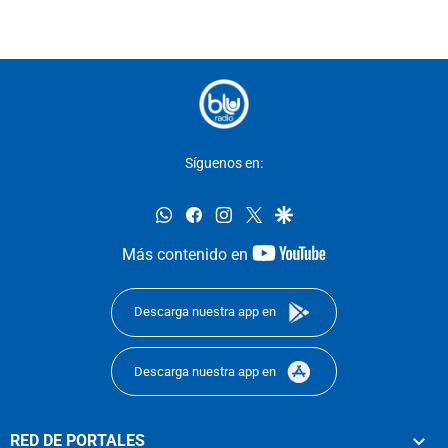
Síguenos en:
whatsapp
facebook
instagram
twitter
google
youtube-
Más contenido en
footer
Descarga nuestra app en
Descarga nuestra app en
RED DE PORTALES