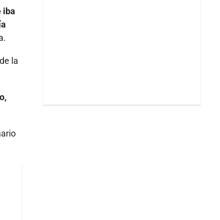
 iba
ía
a.
de la
o,
nario