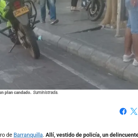
 un plan candado.
Suministrada.
Faceboo
X
tro de
Barranquilla
.
Allí, vestido de policía, un delincuent