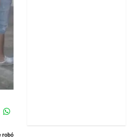
Whatsapp
k
e robó