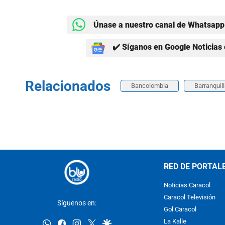
Únase a nuestro canal de Whatsapp 
✔️ Síganos en Google Noticias 
Relacionados
Bancolombia
Barranquil
RED DE PORTAL
Noticias Caracol
Caracol Televisión
Síguenos en:
Gol Caracol
whatsapp
facebook
instagram
twitter
google
La Kalle