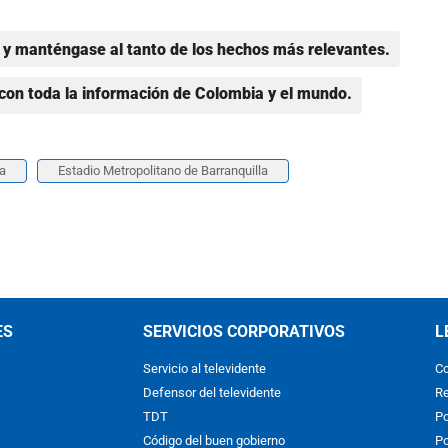
y manténgase al tanto de los hechos más relevantes.
con toda la información de Colombia y el mundo.
la
Estadio Metropolitano de Barranquilla
ES
SERVICIOS CORPORATIVOS
L
Servicio al televidente
Co
Defensor del televidente
Re
TDT
Po
Código del buen gobierno
Po