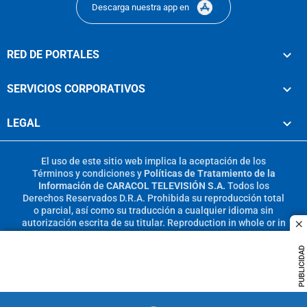
Descarga nuestra app en
RED DE PORTALES
SERVICIOS CORPORATIVOS
LEGAL
El uso de este sitio web implica la aceptación de los
Términos y condiciones
y
Políticas de Tratamiento de la
Información
de
CARACOL TELEVISIÓN S.A.
Todos los
Derechos Reservados D.R.A. Prohibida su reproducción total
o parcial, así como su traducción a cualquier idioma sin
autorización escrita de su titular. Reproduction in whole or in
c
part, or translation without written permission is prohibited.
All rights reserved 2025.
PUBLICIDAD
MIEMBRO DE: