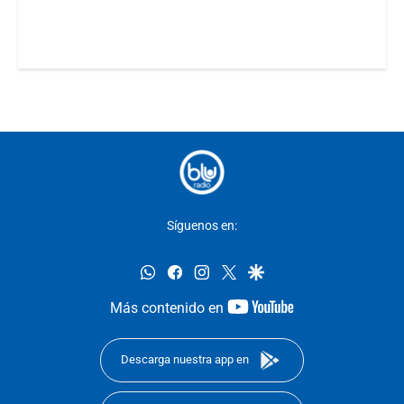
Síguenos en:
whatsapp
facebook
instagram
twitter
google
youtube-
Más contenido en
footer
Descarga nuestra app en