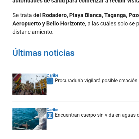
autoridades de salud para comenzar a recibir visit
Se trata d
el Rodadero, Playa Blanca, Taganga, Pozo
Aeropuerto y Bello Horizonte,
a las cuáles solo se 
distanciamiento.
Últimas noticias
Caribe
Procuraduría vigilará posible creació
Caribe
Encuentran cuerpo sin vida en aguas 