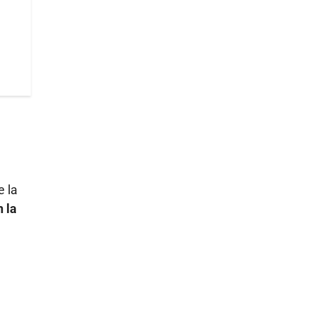
e la
 la