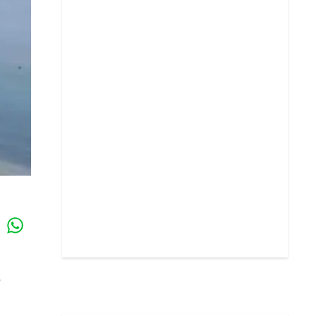
Whatsapp
k
6