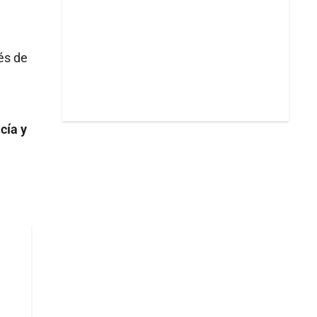
és de
cía y