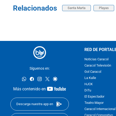
Relacionados
Santa Marta
Playas
RED DE PORTAL
Noticias Caracol
Caracol Televisión
Síguenos en:
Gol Caracol
whatsapp
facebook
instagram
twitter
google
La Kalle
HJCK
youtube-
Más contenido en
DiTu
footer
El Espectador
Teatro Mayor
Descarga nuestra app en
Caracol Internacional
Caracol Corporativo