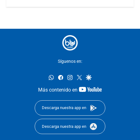
Síguenos en:
whatsapp
facebook
instagram
twitter
google
youtube-
Más contenido en
footer
Descarga nuestra app en
Descarga nuestra app en