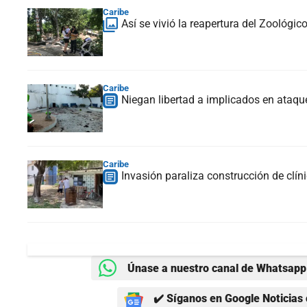
Caribe
Así se vivió la reapertura del Zoológic
Caribe
Niegan libertad a implicados en ataque
Caribe
Invasión paraliza construcción de clín
Únase a nuestro canal de Whatsapp 
✔️ Síganos en Google Noticias 