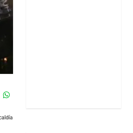
Whatsapp
k
caldía