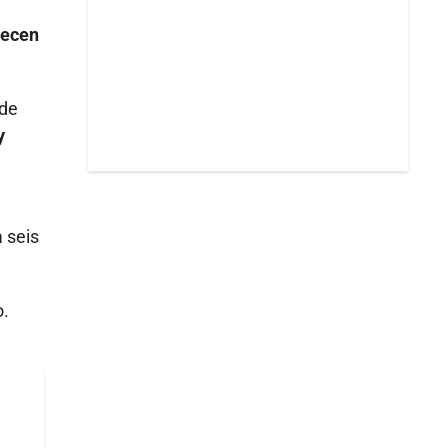
necen
 de
y
 seis
o.