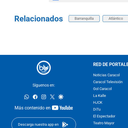
Relacionados
Barranquilla
Atlántico
RED DE PORTAL
Noticias Caracol
Caracol Televisión
Síguenos en:
Gol Caracol
whatsapp
facebook
instagram
twitter
google
La Kalle
HJCK
youtube-
Más contenido en
DiTu
footer
El Espectador
Teatro Mayor
Descarga nuestra app en