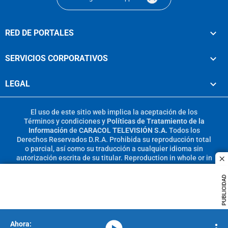
RED DE PORTALES
SERVICIOS CORPORATIVOS
LEGAL
El uso de este sitio web implica la aceptación de los
Términos y condiciones
y
Políticas de Tratamiento de la
Información
de
CARACOL TELEVISIÓN S.A.
Todos los
Derechos Reservados D.R.A. Prohibida su reproducción total
o parcial, así como su traducción a cualquier idioma sin
autorización escrita de su titular. Reproduction in whole or in
c
part, or translation without written permission is prohibited.
All rights reserved 2025.
PUBLICIDAD
MIEMBRO DE:
media-icon