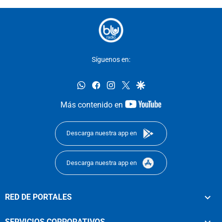
Síguenos en:
whatsapp
facebook
instagram
twitter
google
youtube-
Más contenido en
footer
Descarga nuestra app en
Descarga nuestra app en
RED DE PORTALES
SERVICIOS CORPORATIVOS