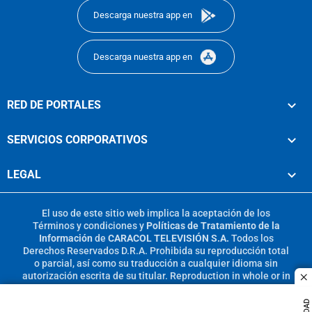
Descarga nuestra app en
Descarga nuestra app en
RED DE PORTALES
SERVICIOS CORPORATIVOS
LEGAL
El uso de este sitio web implica la aceptación de los
Términos y condiciones
y
Políticas de Tratamiento de la
Información
de
CARACOL TELEVISIÓN S.A.
Todos los
Derechos Reservados D.R.A. Prohibida su reproducción total
o parcial, así como su traducción a cualquier idioma sin
autorización escrita de su titular. Reproduction in whole or in
c
part, or translation without written permission is prohibited.
All rights reserved 2025.