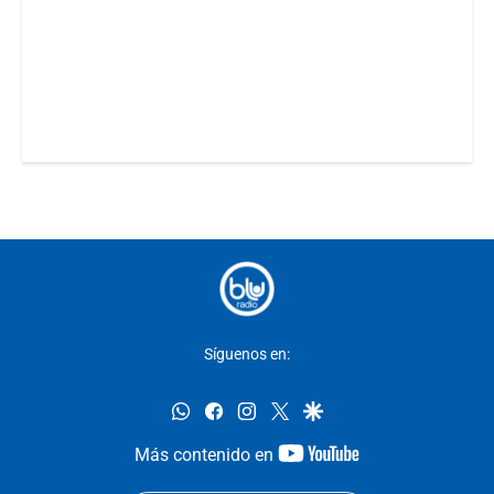
Síguenos en:
whatsapp
facebook
instagram
twitter
google
youtube-
Más contenido en
footer