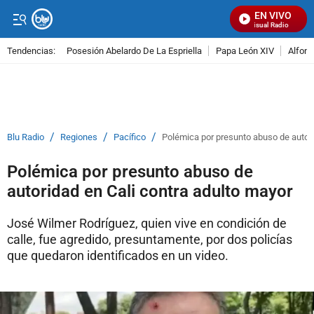
EN VIVO
Señal Visual Radio
Tendencias:
Posesión Abelardo De La Espriella
Papa León XIV
Alfons
PUBLICIDAD
/
/
/
Blu Radio
Regiones
Pacífico
Polémica por presunto abuso de autori
Polémica por presunto abuso de
autoridad en Cali contra adulto mayor
José Wilmer Rodríguez, quien vive en condición de
calle, fue agredido, presuntamente, por dos policías
que quedaron identificados en un video.