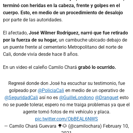
terminó con heridas en la cabeza, frente y golpes en el
cuerpo. Esto, en medio de un procedimiento de desalojo
por parte de las autoridades.
El afectado,
José Wilmer Rodríguez, narró que fue retirado
por la fuerza de su hogar,
un cambuche ubicado debajo de
un puente frente al cementerio Metropolitano del norte de
Cali, donde vivía desde hace 8 años.
En un video el caleño Camilo Chará
grabó lo ocurrido.
Regresé donde don José ha escuchar su testimonio, fue
golpeado por
@PoliciaCali
en medio de un operativo de
@SeguridadCali
así no es
@GuilleLondono
@Dranguet
esto
no se puede tolerar, espero no me traiga problemas ya que el
agente tomó fotos de mi vehículo y placa.
pic.twitter.com/ObBEAL6NWS
— Camilo Chará Guevara 🌳🐶 (@camilochara)
February 10,