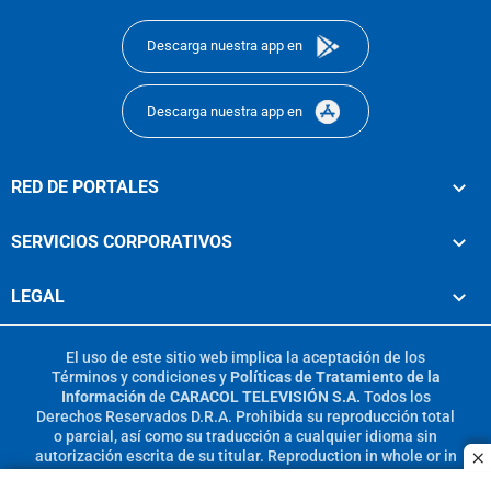
footer
Descarga nuestra app en
Descarga nuestra app en
RED DE PORTALES
SERVICIOS CORPORATIVOS
LEGAL
El uso de este sitio web implica la aceptación de los
Términos y condiciones
y
Políticas de Tratamiento de la
Información
de
CARACOL TELEVISIÓN S.A.
Todos los
Derechos Reservados D.R.A. Prohibida su reproducción total
o parcial, así como su traducción a cualquier idioma sin
autorización escrita de su titular. Reproduction in whole or in
c
part, or translation without written permission is prohibited.