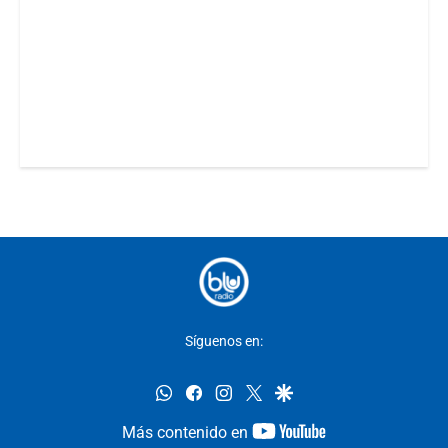
Síguenos en:
whatsapp
facebook
instagram
twitter
google
youtube-
Más contenido en