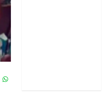
Whatsapp
k