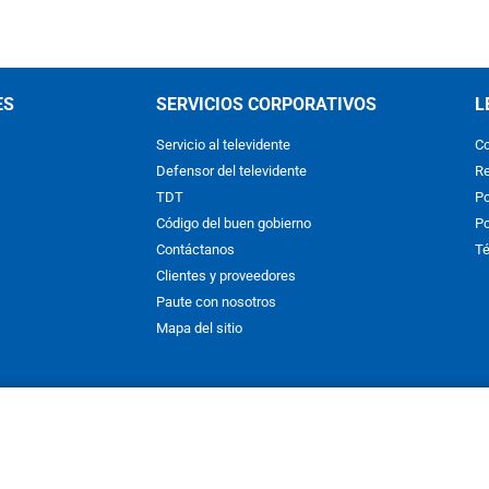
ES
SERVICIOS CORPORATIVOS
L
Servicio al televidente
Co
Defensor del televidente
Re
TDT
Po
Código del buen gobierno
Po
Contáctanos
Té
Clientes y proveedores
Paute con nosotros
Mapa del sitio
nos y condiciones
y
Políticas de Tratamiento de la Información
de
CAR