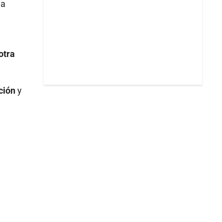
la
otra
ción
y