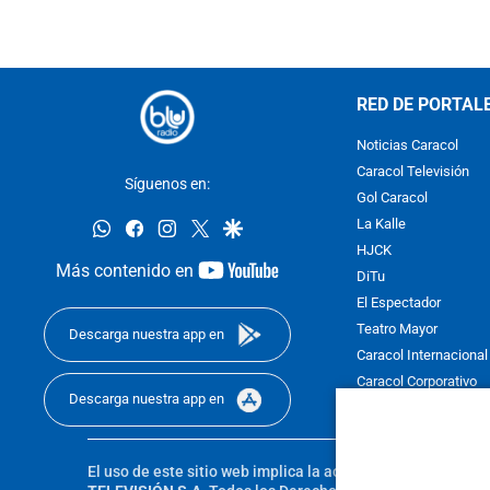
RED DE PORTAL
Noticias Caracol
Caracol Televisión
Síguenos en:
Gol Caracol
whatsapp
facebook
instagram
twitter
google
La Kalle
HJCK
youtube-
Más contenido en
DiTu
footer
El Espectador
Teatro Mayor
Descarga nuestra app en
Caracol Internacional
Caracol Corporativo
Descarga nuestra app en
Caracol Next
El uso de este sitio web implica la aceptación de los
Térmi