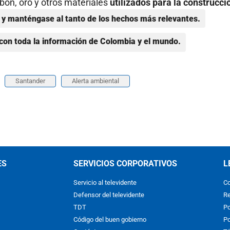
bón, oro y otros materiales
utilizados para la construcci
y manténgase al tanto de los hechos más relevantes.
con toda la información de Colombia y el mundo.
Santander
Alerta ambiental
ES
SERVICIOS CORPORATIVOS
L
Servicio al televidente
Co
Defensor del televidente
Re
TDT
Po
Código del buen gobierno
Po