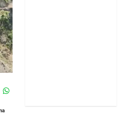
Whatsapp
k
ina