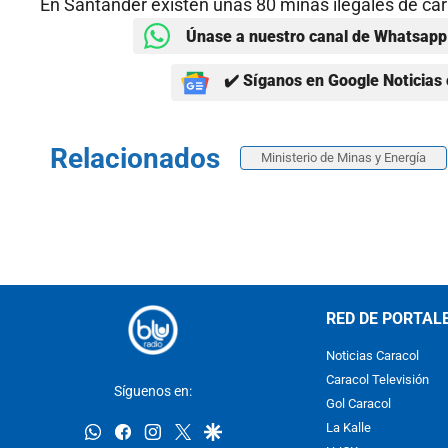
En Santander existen unas 80 minas ilegales de car
Únase a nuestro canal de Whatsapp 
✔️ Síganos en Google Noticias 
Relacionados
Ministerio de Minas y Energía
RED DE PORTAL
Noticias Caracol
Caracol Televisión
Síguenos en:
Gol Caracol
whatsapp
facebook
instagram
twitter
google
La Kalle