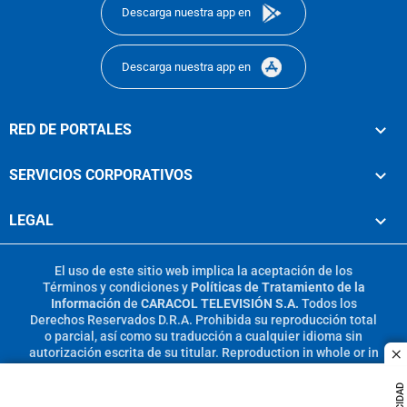
Descarga nuestra app en
Descarga nuestra app en
RED DE PORTALES
SERVICIOS CORPORATIVOS
LEGAL
El uso de este sitio web implica la aceptación de los
Términos y condiciones
y
Políticas de Tratamiento de la
Información
de
CARACOL TELEVISIÓN S.A.
Todos los
Derechos Reservados D.R.A. Prohibida su reproducción total
o parcial, así como su traducción a cualquier idioma sin
autorización escrita de su titular. Reproduction in whole or in
c
part, or translation without written permission is prohibited.
All rights reserved 2025.