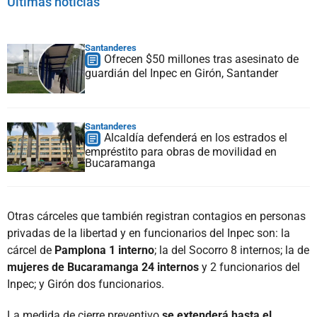
Últimas noticias
Santanderes
Ofrecen $50 millones tras asesinato de
guardián del Inpec en Girón, Santander
Santanderes
Alcaldía defenderá en los estrados el
empréstito para obras de movilidad en
Bucaramanga
Otras cárceles que también registran contagios en personas
privadas de la libertad y en funcionarios del Inpec son: la
cárcel de
Pamplona 1 interno
; la del Socorro 8 internos; la de
mujeres de Bucaramanga 24 internos
y 2 funcionarios del
Inpec; y Girón dos funcionarios.
La medida de cierre preventivo
se extenderá hasta el