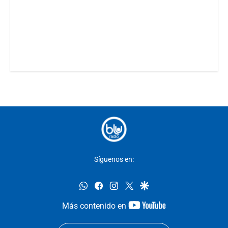
Síguenos en:
whatsapp
facebook
instagram
twitter
google
youtube-
Más contenido en
footer