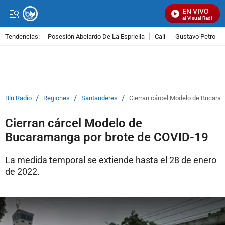
EN VIVO
Señal Visual Radio
Tendencias:
Posesión Abelardo De La Espriella
Cali
Gustavo Petro
PUBLICIDAD
/
/
/
Blu Radio
Regiones
Santanderes
Cierran cárcel Modelo de Bucara
Cierran cárcel Modelo de
Bucaramanga por brote de COVID-19
La medida temporal se extiende hasta el 28 de enero
de 2022.