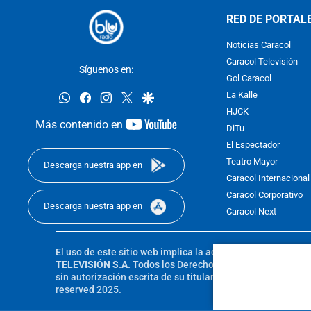
RED DE PORTAL
Noticias Caracol
Caracol Televisión
Síguenos en:
Gol Caracol
whatsapp
facebook
instagram
twitter
google
La Kalle
HJCK
youtube-
Más contenido en
DiTu
footer
El Espectador
Teatro Mayor
Descarga nuestra app en
Caracol Internacional
Caracol Corporativo
Descarga nuestra app en
Caracol Next
El uso de este sitio web implica la aceptación de los
Térmi
TELEVISIÓN S.A.
Todos los Derechos Reservados D.R.A. Pro
sin autorización escrita de su titular. Reproduction in whole
reserved 2025.