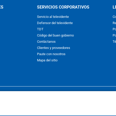
ES
SERVICIOS CORPORATIVOS
L
Servicio al televidente
Co
Defensor del televidente
Re
TDT
Po
Código del buen gobierno
Po
Contáctanos
Té
Clientes y proveedores
Paute con nosotros
Mapa del sitio
nos y condiciones
y
Políticas de Tratamiento de la Información
de
CAR
hibida su reproducción total o parcial, así como su traducción a cual
 or in part, or translation without written permission is prohibited. All 