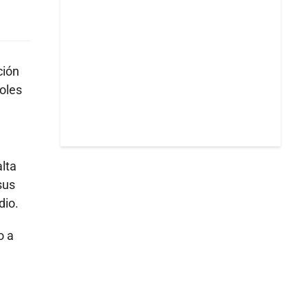
ción
oles
alta
sus
dio.
o a