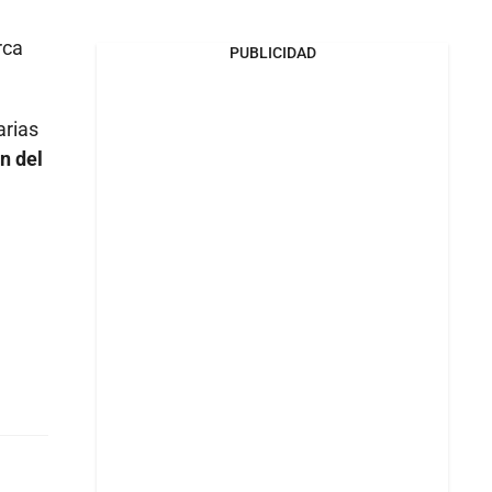
rca
PUBLICIDAD
arias
n del