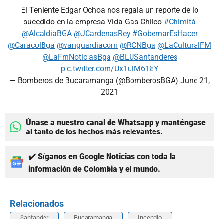
El Teniente Edgar Ochoa nos regala un reporte de lo
sucedido en la empresa Vida Gas Chilco
#Chimitá
@AlcaldiaBGA
@JCardenasRey
#GobernarEsHacer
@CaracolBga
@vanguardiacom
@RCNBga
@LaCulturalFM
@LaFmNoticiasBga
@BLUSantanderes
pic.twitter.com/Ux1ulM618Y
— Bomberos de Bucaramanga (@BomberosBGA)
June 21,
2021
Únase a nuestro canal de Whatsapp y manténgase
al tanto de los hechos más relevantes.
✔️ Síganos en Google Noticias con toda la
información de Colombia y el mundo.
Relacionados
Santander
Bucaramanga
Incendio