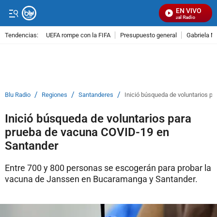
EN VIVO
Señal Visual Radio
Tendencias:
UEFA rompe con la FIFA
Presupuesto general
Gabriela M
PUBLICIDAD
/
/
/
Blu Radio
Regiones
Santanderes
Inició búsqueda de voluntarios p
Inició búsqueda de voluntarios para
prueba de vacuna COVID-19 en
Santander
Entre 700 y 800 personas se escogerán para probar la
vacuna de Janssen en Bucaramanga y Santander.