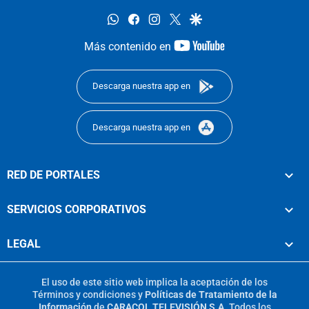
whatsapp
facebook
instagram
twitter
google
youtube-
Más contenido en
footer
Descarga nuestra app en
Descarga nuestra app en
RED DE PORTALES
SERVICIOS CORPORATIVOS
LEGAL
El uso de este sitio web implica la aceptación de los
Términos y condiciones
y
Políticas de Tratamiento de la
Información
de
CARACOL TELEVISIÓN S.A.
Todos los