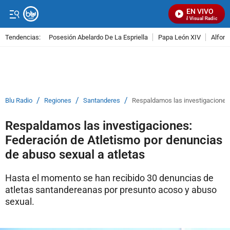
EN VIVO
Señal Visual Radio
Tendencias:
Posesión Abelardo De La Espriella
Papa León XIV
Alfons
PUBLICIDAD
/
/
/
Blu Radio
Regiones
Santanderes
Respaldamos las investigaciones:
Respaldamos las investigaciones:
Federación de Atletismo por denuncias
de abuso sexual a atletas
Hasta el momento se han recibido 30 denuncias de
atletas santandereanas por presunto acoso y abuso
sexual.