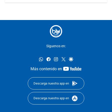
Síguenos en:
whatsapp
facebook
instagram
twitter
google
youtube-
Más contenido en
footer
Descarga nuestra app en
Descarga nuestra app en