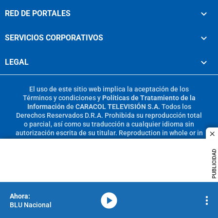
RED DE PORTALES
SERVICIOS CORPORATIVOS
LEGAL
El uso de este sitio web implica la aceptación de los
Términos y condiciones
y
Políticas de Tratamiento de la
Información
de
CARACOL TELEVISIÓN S.A.
Todos los
Derechos Reservados D.R.A. Prohibida su reproducción total
o parcial, así como su traducción a cualquier idioma sin
autorización escrita de su titular. Reproduction in whole or in
c
part, or translation without written permission is prohibited.
All rights reserved 2025.
PUBLICIDAD
MIEMBRO DE:
media-icon
BLU Nacional