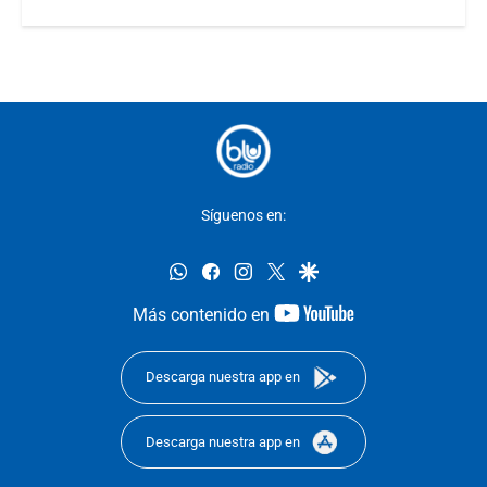
Síguenos en:
whatsapp
facebook
instagram
twitter
google
youtube-
Más contenido en
footer
Descarga nuestra app en
Descarga nuestra app en