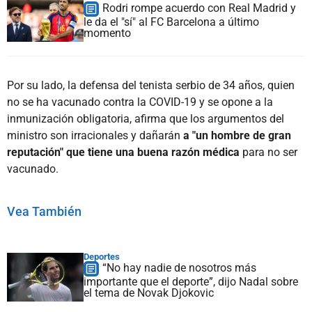
Rodri rompe acuerdo con Real Madrid y
le da el "sí" al FC Barcelona a último
momento
Por su lado, la defensa del tenista serbio de 34 años, quien
no se ha vacunado contra la COVID-19 y se opone a la
inmunización obligatoria, afirma que los argumentos del
ministro son irracionales y dañarán
a "un hombre de gran
reputación" que tiene una buena razón médica
para no ser
vacunado.
Vea También
Deportes
“No hay nadie de nosotros más
importante que el deporte”, dijo Nadal sobre
el tema de Novak Djokovic