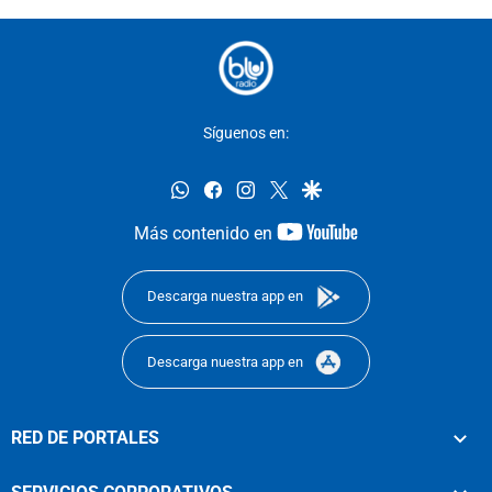
Síguenos en:
whatsapp
facebook
instagram
twitter
google
youtube-
Más contenido en
footer
Descarga nuestra app en
Descarga nuestra app en
RED DE PORTALES