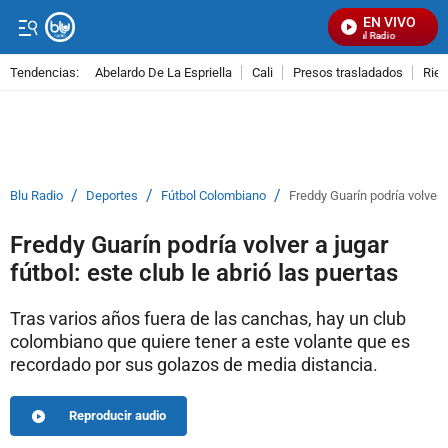
EN VIVO
Señal Visual Radio
Tendencias:
Abelardo De La Espriella
Cali
Presos trasladados
Rie
PUBLICIDAD
/
/
/
Blu Radio
Deportes
Fútbol Colombiano
Freddy Guarín podría volver a
Freddy Guarín podría volver a jugar
fútbol: este club le abrió las puertas
Tras varios años fuera de las canchas, hay un club
colombiano que quiere tener a este volante que es
recordado por sus golazos de media distancia.
Reproducir audio