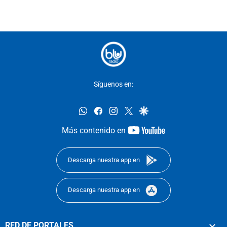
Síguenos en:
whatsapp
facebook
instagram
twitter
google
youtube-
Más contenido en
footer
Descarga nuestra app en
Descarga nuestra app en
RED DE PORTALES