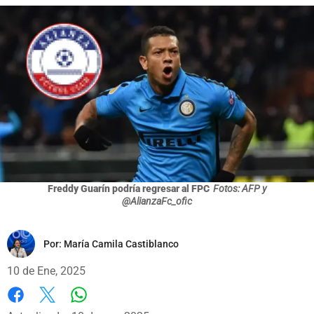
Freddy Guarín podría regresar al FPC
Fotos: AFP y
@AlianzaFc_ofic
Por:
María Camila Castiblanco
10 de Ene, 2025
Whatsapp
Facebook
X