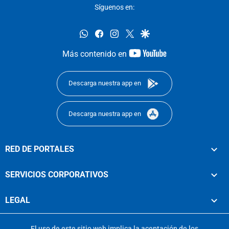
Síguenos en:
whatsapp
facebook
instagram
twitter
google
youtube-
Más contenido en
footer
Descarga nuestra app en
Descarga nuestra app en
RED DE PORTALES
SERVICIOS CORPORATIVOS
LEGAL
El uso de este sitio web implica la aceptación de los