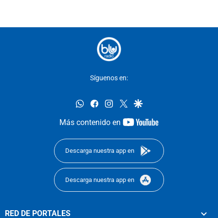
Síguenos en:
whatsapp
facebook
instagram
twitter
google
youtube-
Más contenido en
footer
Descarga nuestra app en
Descarga nuestra app en
RED DE PORTALES